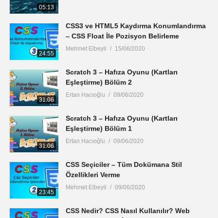
05:13
CSS3 ve HTML5 Kaydırma Konumlandırma
– CSS Float İle Pozisyon Belirleme
Mehmet Elbeyli
15/06/2020
24:55
Scratch 3 – Hafıza Oyunu (Kartları
Eşleştirme) Bölüm 2
Ertan Hacıoğlu
09/06/2020
31:06
Scratch 3 – Hafıza Oyunu (Kartları
Eşleştirme) Bölüm 1
Ertan Hacıoğlu
09/06/2020
31:06
CSS Seçiciler – Tüm Dokümana Stil
Özellikleri Verme
Mehmet Elbeyli
09/06/2020
23:45
CSS Nedir? CSS Nasıl Kullanılır? Web