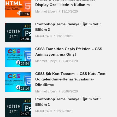
Display Özelliklerinin Kullanımı
Mehmet Elbeyli
13/10/2020
19:56
Photoshop Temel Seviye Eğitim Seti:
Bölüm 2
Mesut Çelik
13/10/2020
26:38
CSS3 Transition Geçiş Efektleri – CSS
Animasyonlarına Giriş!
Mehmet Elbeyli
30/09/2020
25:54
CSS3 Şık Kart Tasarımı – CSS Kutu-Text
Gölgelendirme-Kenar Yuvarlama-
Döndürme
18:14
Mehmet Elbeyli
30/09/2020
Photoshop Temel Seviye Eğitim Seti:
Bölüm 1
Mesut Çelik
22/09/2020
24:07