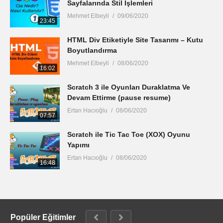
Sayfalarında Stil İşlemleri
Mehmet Elbeyli
09/06/2020
23:45
HTML Div Etiketiyle Site Tasarımı – Kutu
Boyutlandırma
Mehmet Elbeyli
08/06/2020
16:02
Scratch 3 ile Oyunları Duraklatma Ve
Devam Ettirme (pause resume)
Ertan Hacıoğlu
08/06/2020
07:57
Scratch ile Tic Tac Toe (XOX) Oyunu
Yapımı
Ertan Hacıoğlu
08/06/2020
16:48
Popüler Eğitimler