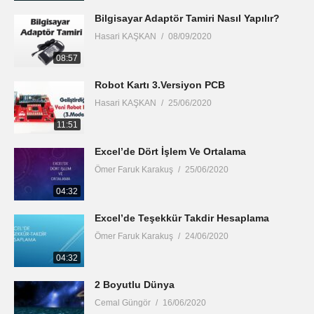
Bilgisayar Adaptör Tamiri Nasıl Yapılır?
Hasari KAŞKAN
08/09/2020
08:57
Robot Kartı 3.Versiyon PCB
Hasari KAŞKAN
25/06/2020
11:51
Excel’de Dört İşlem Ve Ortalama
Ömer Faruk Karakuş
25/06/2020
04:32
Excel’de Teşekkür Takdir Hesaplama
Ömer Faruk Karakuş
24/06/2020
04:32
2 Boyutlu Dünya
Cemal Güngör
16/06/2020