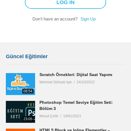
Don't have an account?
Sign Up
Güncel Eğitimler
Scratch Örnekleri: Dijital Saat Yapımı
Mehmet Süheyb Işık
24/10/2022
08:54
Photoshop Temel Seviye Eğitim Seti:
Bölüm 3
Mesut Çelik
19/01/2021
23:05
HTML5 Block ve Inline Elementler –