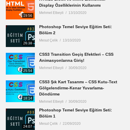
Display Özelliklerinin Kullanımı
Mehmet Elbeyli
13/10/2020
19:56
Photoshop Temel Seviye Eğitim Seti:
Bölüm 2
Mesut Çelik
13/10/2020
26:38
CSS3 Transition Geçiş Efektleri – CSS
Animasyonlarına Giriş!
Mehmet Elbeyli
30/09/2020
25:54
CSS3 Şık Kart Tasarımı – CSS Kutu-Text
Gölgelendirme-Kenar Yuvarlama-
Döndürme
18:14
Mehmet Elbeyli
30/09/2020
Photoshop Temel Seviye Eğitim Seti:
Bölüm 1
Mesut Çelik
22/09/2020
24:07