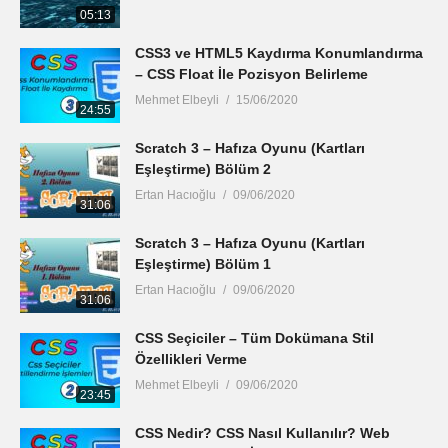
05:13
CSS3 ve HTML5 Kaydırma Konumlandırma
– CSS Float İle Pozisyon Belirleme
Mehmet Elbeyli
15/06/2020
24:55
Scratch 3 – Hafıza Oyunu (Kartları
Eşleştirme) Bölüm 2
Ertan Hacıoğlu
09/06/2020
31:06
Scratch 3 – Hafıza Oyunu (Kartları
Eşleştirme) Bölüm 1
Ertan Hacıoğlu
09/06/2020
31:06
CSS Seçiciler – Tüm Dokümana Stil
Özellikleri Verme
Mehmet Elbeyli
09/06/2020
23:45
CSS Nedir? CSS Nasıl Kullanılır? Web