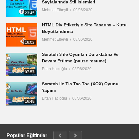
Sayfalarında Stil İşlemleri
Mehmet Elbeyli
09/06/2020
23:45
HTML Div Etiketiyle Site Tasarımı – Kutu
Boyutlandırma
Mehmet Elbeyli
08/06/2020
16:02
Scratch 3 ile Oyunları Duraklatma Ve
Devam Ettirme (pause resume)
Ertan Hacıoğlu
08/06/2020
07:57
Scratch ile Tic Tac Toe (XOX) Oyunu
Yapımı
Ertan Hacıoğlu
08/06/2020
16:48
Popüler Eğitimler