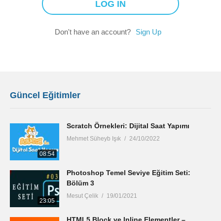
Don't have an account?
Sign Up
Güncel Eğitimler
Scratch Örnekleri: Dijital Saat Yapımı
Mehmet Süheyb Işık
24/10/2022
08:54
Photoshop Temel Seviye Eğitim Seti:
Bölüm 3
Mesut Çelik
19/01/2021
23:05
HTML5 Block ve Inline Elementler –