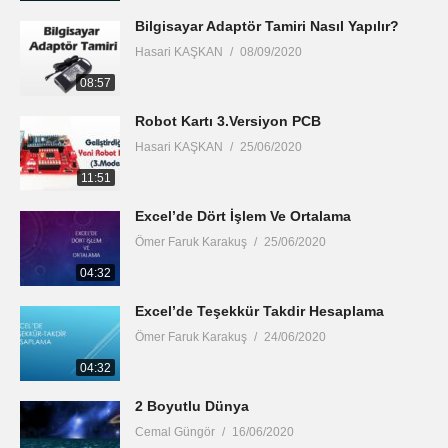
Bilgisayar Adaptör Tamiri Nasıl Yapılır?
Hasari KAŞKAN
08/09/2020
08:57
Robot Kartı 3.Versiyon PCB
Hasari KAŞKAN
25/06/2020
11:51
Excel’de Dört İşlem Ve Ortalama
Ömer Faruk Karakuş
25/06/2020
04:32
Excel’de Teşekkür Takdir Hesaplama
Ömer Faruk Karakuş
24/06/2020
04:32
2 Boyutlu Dünya
Cemal Güngör
16/06/2020