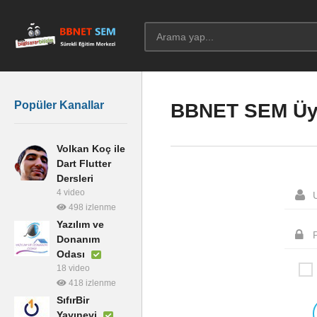
Popüler Kanallar
BBNET SEM Üye
Volkan Koç ile
Dart Flutter
Dersleri
4 video
498 izlenme
Yazılım ve
Donanım
Odası
18 video
418 izlenme
SıfırBir
Yayınevi