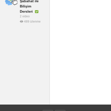
Şabahat ile
Bilişim
Dersleri
2 video
489 izlenme