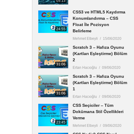
05:13
CSS3 ve HTML5 Kaydırma
Konumlandırma – CSS
Float İle Pozisyon
24:55
Belirleme
Mehmet Elbeyli
15/06/2020
Scratch 3 – Hafıza Oyunu
(Kartları Eşleştirme) Bölüm
2
31:06
Ertan Hacıoğlu
09/06/2020
Scratch 3 – Hafıza Oyunu
(Kartları Eşleştirme) Bölüm
1
31:06
Ertan Hacıoğlu
09/06/2020
CSS Seçiciler – Tüm
Dokümana Stil Özellikleri
Verme
23:45
Mehmet Elbeyli
09/06/2020