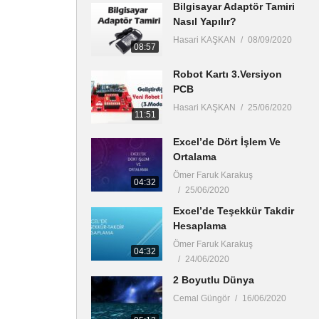
Bilgisayar Adaptör Tamiri
Nasıl Yapılır?
Hasari KAŞKAN
08/09/2020
08:57
Robot Kartı 3.Versiyon
PCB
Hasari KAŞKAN
25/06/2020
11:51
Excel’de Dört İşlem Ve
Ortalama
Ömer Faruk Karakuş
04:32
25/06/2020
Excel’de Teşekkür Takdir
Hesaplama
Ömer Faruk Karakuş
04:32
24/06/2020
2 Boyutlu Dünya
Cemal Güngör
16/06/2020