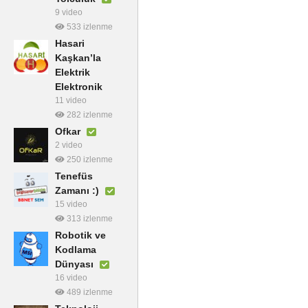
9 video
533 izlenme
Hasari
Kaşkan’la
Elektrik
Elektronik
11 video
282 izlenme
Ofkar
2 video
250 izlenme
Tenefüs
Zamanı :)
15 video
313 izlenme
Robotik ve
Kodlama
Dünyası
16 video
489 izlenme