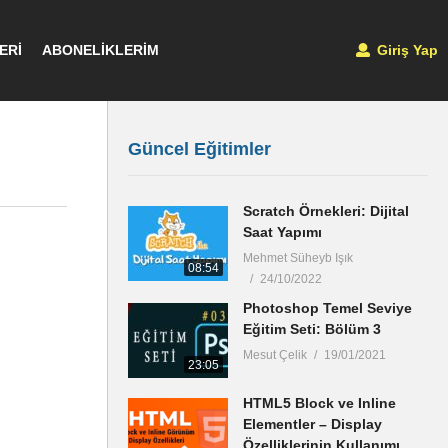
ERİ
ABONELİKLERİM
Giriş Yap
Güncel Eğitimler
Scratch Örnekleri: Dijital
Saat Yapımı
Mehmet Süheyb Işık
08:54
24/10/2022
Photoshop Temel Seviye
Eğitim Seti: Bölüm 3
Mesut Çelik
19/01/2021
23:05
HTML5 Block ve Inline
Elementler – Display
Özelliklerinin Kullanımı