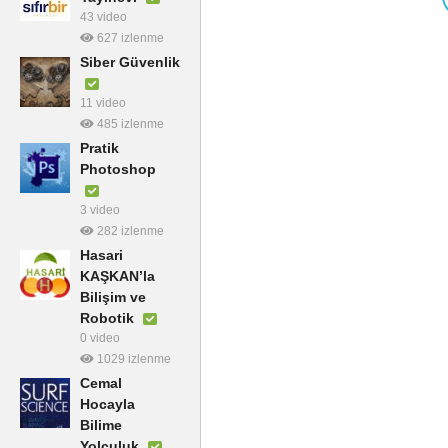
43 video
627 izlenme
Siber Güvenlik
11 video
485 izlenme
Pratik
Photoshop
3 video
282 izlenme
Hasari
KAŞKAN’la
Bilişim ve
Robotik
0 video
1029 izlenme
Cemal
Hocayla
Bilime
Yolculuk