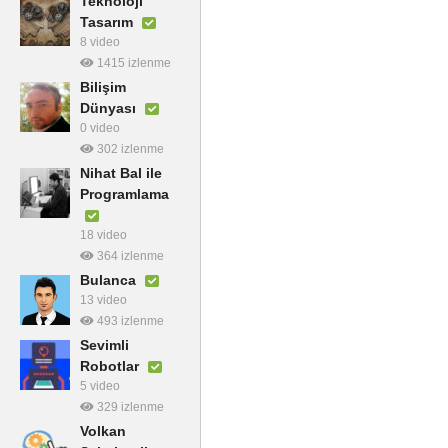
Teknoloji
Tasarım
8 video
1415 izlenme
Bilişim
Dünyası
0 video
302 izlenme
Nihat Bal ile
Programlama
18 video
364 izlenme
Bulanca
13 video
493 izlenme
Sevimli
Robotlar
5 video
329 izlenme
Volkan