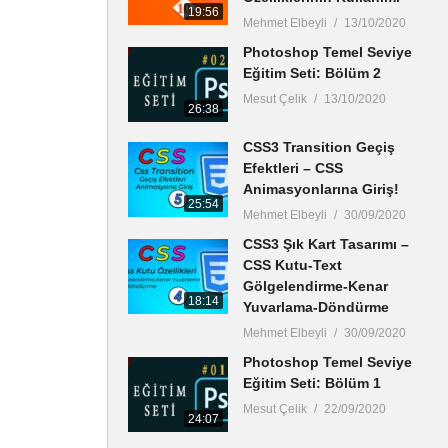
19:56
Mehmet Elbeyli
13/10/2020
Photoshop Temel Seviye
Eğitim Seti: Bölüm 2
Mesut Çelik
13/10/2020
26:38
CSS3 Transition Geçiş
Efektleri – CSS
Animasyonlarına Giriş!
25:54
Mehmet Elbeyli
30/09/2020
CSS3 Şık Kart Tasarımı –
CSS Kutu-Text
Gölgelendirme-Kenar
18:14
Yuvarlama-Döndürme
Mehmet Elbeyli
30/09/2020
Photoshop Temel Seviye
Eğitim Seti: Bölüm 1
Mesut Çelik
22/09/2020
24:07