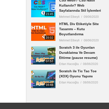
CSS Nedir? CSS Nasıl
Kullanılır? Web
Sayfalarında Stil İşlemleri
23:45
Mehmet Elbeyli
09/06/2020
HTML Div Etiketiyle Site
Tasarımı – Kutu
Boyutlandırma
16:02
Mehmet Elbeyli
08/06/2020
Scratch 3 ile Oyunları
Duraklatma Ve Devam
Ettirme (pause resume)
07:57
Ertan Hacıoğlu
08/06/2020
Scratch ile Tic Tac Toe
(XOX) Oyunu Yapımı
Ertan Hacıoğlu
08/06/2020
16:48