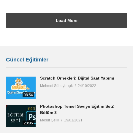
Load More
Güncel Eğitimler
Scratch Örnekleri: Dijital Saat Yapımı
Mehmet Süheyb Işık
24/10/2022
08:54
Photoshop Temel Seviye Eğitim Seti:
Bölüm 3
Mesut Çelik
19/01/2021
23:05