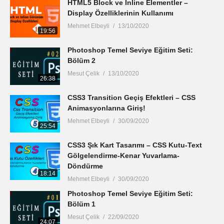
HTML5 Block ve Inline Elementler –
Display Özelliklerinin Kullanımı
Mehmet Elbeyli
13/10/2020
19:56
Photoshop Temel Seviye Eğitim Seti:
Bölüm 2
Mesut Çelik
13/10/2020
26:38
CSS3 Transition Geçiş Efektleri – CSS
Animasyonlarına Giriş!
Mehmet Elbeyli
30/09/2020
25:54
CSS3 Şık Kart Tasarımı – CSS Kutu-Text
Gölgelendirme-Kenar Yuvarlama-
Döndürme
18:14
Mehmet Elbeyli
30/09/2020
Photoshop Temel Seviye Eğitim Seti:
Bölüm 1
Mesut Çelik
22/09/2020
24:07