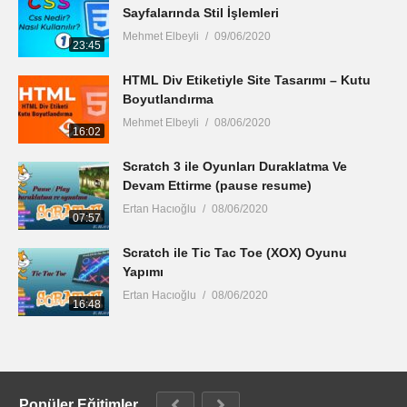
Sayfalarında Stil İşlemleri
Mehmet Elbeyli
09/06/2020
23:45
HTML Div Etiketiyle Site Tasarımı – Kutu
Boyutlandırma
Mehmet Elbeyli
08/06/2020
16:02
Scratch 3 ile Oyunları Duraklatma Ve
Devam Ettirme (pause resume)
Ertan Hacıoğlu
08/06/2020
07:57
Scratch ile Tic Tac Toe (XOX) Oyunu
Yapımı
Ertan Hacıoğlu
08/06/2020
16:48
Popüler Eğitimler