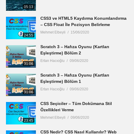
05:13
CSS3 ve HTML5 Kaydırma Konumlandırma
– CSS Float İle Pozisyon Belirleme
Mehmet Elbeyli
15/06/2020
24:55
Scratch 3 – Hafıza Oyunu (Kartları
Eşleştirme) Bölüm 2
Ertan Hacıoğlu
09/06/2020
31:06
Scratch 3 – Hafıza Oyunu (Kartları
Eşleştirme) Bölüm 1
Ertan Hacıoğlu
09/06/2020
31:06
CSS Seçiciler – Tüm Dokümana Stil
Özellikleri Verme
Mehmet Elbeyli
09/06/2020
23:45
CSS Nedir? CSS Nasıl Kullanılır? Web