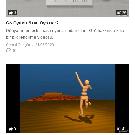
0
00:38
Go Oyunu Nasıl Oynanır?
Dünyanın en eski masa oyunlarından olan "Go" hakkında kısa
bir bilgilendirme videosu.
Cemal Güngör
21/05/2020
0
0
01:41