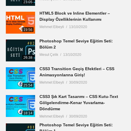
23:05
HTML5 Block ve Inline Elementler –
Display Özelliklerinin Kullanımı
Mehmet Elbeyli
13/10/2020
19:56
Photoshop Temel Seviye Eğitim Seti:
Bölüm 2
Mesut Çelik
13/10/2020
26:38
CSS3 Transition Geçiş Efektleri – CSS
Animasyonlarına Giriş!
Mehmet Elbeyli
30/09/2020
25:54
CSS3 Şık Kart Tasarımı – CSS Kutu-Text
Gölgelendirme-Kenar Yuvarlama-
Döndürme
18:14
Mehmet Elbeyli
30/09/2020
Photoshop Temel Seviye Eğitim Seti: