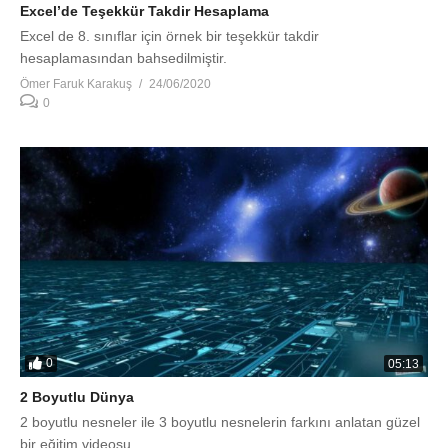
Excel’de Teşekkür Takdir Hesaplama
Excel de 8. sınıflar için örnek bir teşekkür takdir
hesaplamasından bahsedilmiştir.
Ömer Faruk Karakuş
24/06/2020
0
0
05:13
2 Boyutlu Dünya
2 boyutlu nesneler ile 3 boyutlu nesnelerin farkını anlatan güzel
bir eğitim videosu.