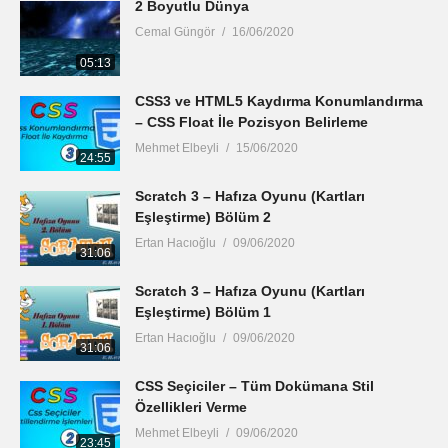
2 Boyutlu Dünya
Cemal Güngör
16/06/2020
05:13
CSS3 ve HTML5 Kaydırma Konumlandırma
– CSS Float İle Pozisyon Belirleme
Mehmet Elbeyli
15/06/2020
24:55
Scratch 3 – Hafıza Oyunu (Kartları
Eşleştirme) Bölüm 2
Ertan Hacıoğlu
09/06/2020
31:06
Scratch 3 – Hafıza Oyunu (Kartları
Eşleştirme) Bölüm 1
Ertan Hacıoğlu
09/06/2020
31:06
CSS Seçiciler – Tüm Dokümana Stil
Özellikleri Verme
Mehmet Elbeyli
09/06/2020
23:45