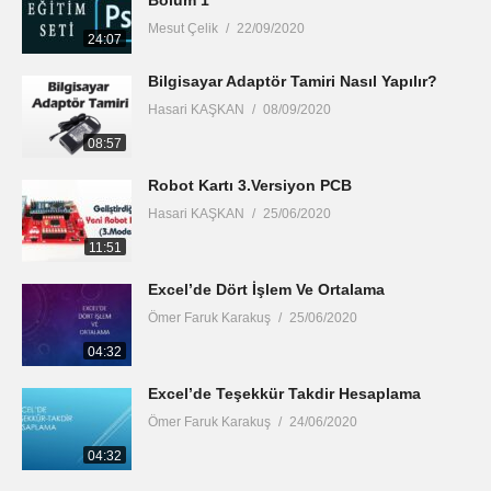
Bölüm 1
Mesut Çelik
22/09/2020
24:07
Bilgisayar Adaptör Tamiri Nasıl Yapılır?
Hasari KAŞKAN
08/09/2020
08:57
Robot Kartı 3.Versiyon PCB
Hasari KAŞKAN
25/06/2020
11:51
Excel’de Dört İşlem Ve Ortalama
Ömer Faruk Karakuş
25/06/2020
04:32
Excel’de Teşekkür Takdir Hesaplama
Ömer Faruk Karakuş
24/06/2020
04:32