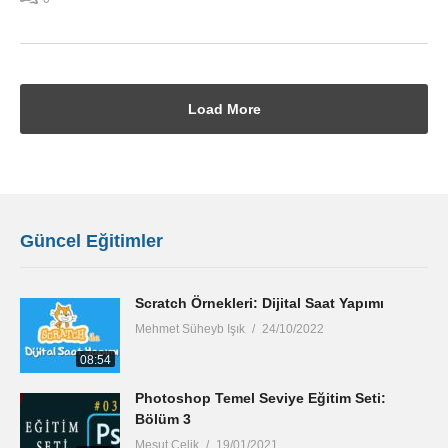
Load More
Güncel Eğitimler
Scratch Örnekleri: Dijital Saat Yapımı
Mehmet Süheyb Işık
24/10/2022
08:54
Photoshop Temel Seviye Eğitim Seti:
Bölüm 3
Mesut Çelik
19/01/2021