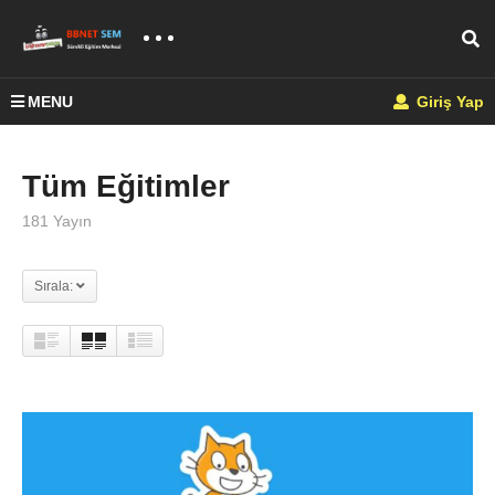
MENU
Giriş Yap
Tüm Eğitimler
181 Yayın
Sırala: