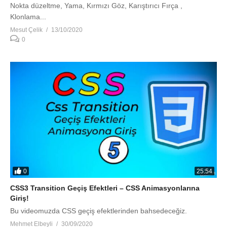
Nokta düzeltme, Yama, Kırmızı Göz, Karıştırıcı Fırça ,
Klonlama...
Mesut Çelik
13/10/2020
0
0
25:54
CSS3 Transition Geçiş Efektleri – CSS Animasyonlarına
Giriş!
Bu videomuzda CSS geçiş efektlerinden bahsedeceğiz.
Mehmet Elbeyli
30/09/2020