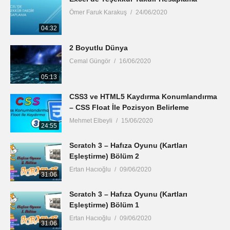
Ömer Faruk Karakuş
24/06/2020
04:32
2 Boyutlu Dünya
Cemal Güngör
16/06/2020
05:13
CSS3 ve HTML5 Kaydırma Konumlandırma
– CSS Float İle Pozisyon Belirleme
Mehmet Elbeyli
15/06/2020
24:55
Scratch 3 – Hafıza Oyunu (Kartları
Eşleştirme) Bölüm 2
Ertan Hacıoğlu
09/06/2020
31:06
Scratch 3 – Hafıza Oyunu (Kartları
Eşleştirme) Bölüm 1
Ertan Hacıoğlu
09/06/2020
31:06