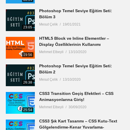
Photoshop Temel Seviye Eğitim Seti:
Bölüm 3
Mesut Çelik
19/01/2021
23:05
HTML5 Block ve Inline Elementler –
Display Özelliklerinin Kullanımı
Mehmet Elbeyli
13/10/2020
19:56
Photoshop Temel Seviye Eğitim Seti:
Bölüm 2
Mesut Çelik
13/10/2020
26:38
CSS3 Transition Geçiş Efektleri – CSS
Animasyonlarına Giriş!
Mehmet Elbeyli
30/09/2020
25:54
CSS3 Şık Kart Tasarımı – CSS Kutu-Text
Gölgelendirme-Kenar Yuvarlama-