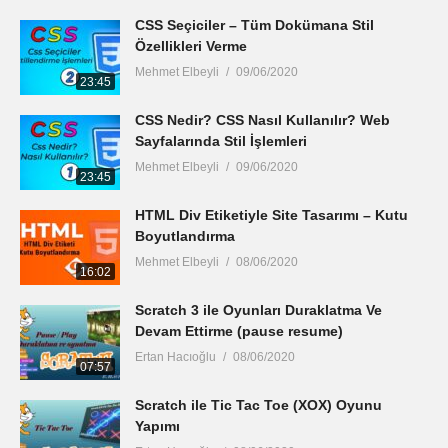
CSS Seçiciler – Tüm Dokümana Stil
Özellikleri Verme
Mehmet Elbeyli
09/06/2020
23:45
CSS Nedir? CSS Nasıl Kullanılır? Web
Sayfalarında Stil İşlemleri
Mehmet Elbeyli
09/06/2020
23:45
HTML Div Etiketiyle Site Tasarımı – Kutu
Boyutlandırma
Mehmet Elbeyli
08/06/2020
16:02
Scratch 3 ile Oyunları Duraklatma Ve
Devam Ettirme (pause resume)
Ertan Hacıoğlu
08/06/2020
07:57
Scratch ile Tic Tac Toe (XOX) Oyunu
Yapımı