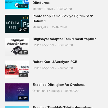
Döndürme
18:14
Mehmet Elbeyli
30/09/2020
Photoshop Temel Seviye Eğitim Seti:
Bölüm 1
Mesut Çelik
22/09/2020
24:07
Bilgisayar Adaptör Tamiri Nasıl Yapılır?
Hasari KAŞKAN
08/09/2020
08:57
Robot Kartı 3.Versiyon PCB
Hasari KAŞKAN
25/06/2020
11:51
Excel’de Dört İşlem Ve Ortalama
Ömer Faruk Karakuş
25/06/2020
04:32
Excel’de Teşekkür Takdir Hesaplama