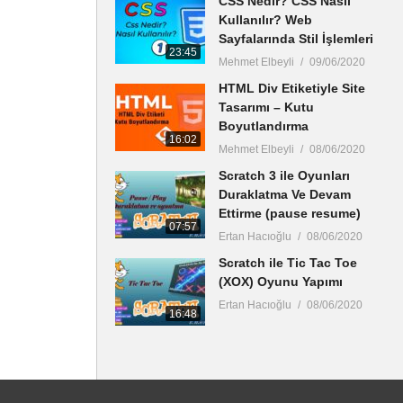
CSS Nedir? CSS Nasıl
Kullanılır? Web
Sayfalarında Stil İşlemleri
23:45
Mehmet Elbeyli
09/06/2020
HTML Div Etiketiyle Site
Tasarımı – Kutu
Boyutlandırma
16:02
Mehmet Elbeyli
08/06/2020
Scratch 3 ile Oyunları
Duraklatma Ve Devam
Ettirme (pause resume)
07:57
Ertan Hacıoğlu
08/06/2020
Scratch ile Tic Tac Toe
(XOX) Oyunu Yapımı
Ertan Hacıoğlu
08/06/2020
16:48