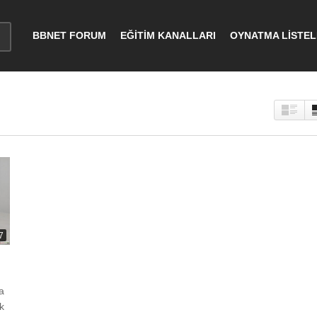
BBNET FORUM
EĞİTİM KANALLARI
OYNATMA LİSTEL
7
a
k