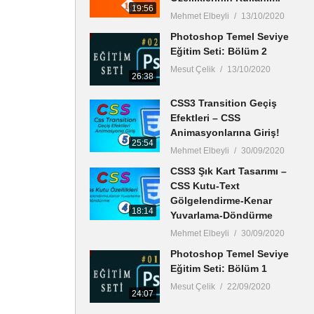
19:56
Mehmet Elbeyli
13/10/2020
Photoshop Temel Seviye
Eğitim Seti: Bölüm 2
Mesut Çelik
13/10/2020
26:38
CSS3 Transition Geçiş
Efektleri – CSS
Animasyonlarına Giriş!
25:54
Mehmet Elbeyli
30/09/2020
CSS3 Şık Kart Tasarımı –
CSS Kutu-Text
Gölgelendirme-Kenar
18:14
Yuvarlama-Döndürme
Mehmet Elbeyli
30/09/2020
Photoshop Temel Seviye
Eğitim Seti: Bölüm 1
Mesut Çelik
22/09/2020
24:07