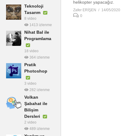
helikopter yapacağız.
Teknoloji
Zafer ERİŞEN
14/05/2020
Tasarım
0
8 video
1413 izlenme
Nihat Bal ile
Programlama
18 video
364 izlenme
Pratik
Photoshop
3 video
282 izlenme
Volkan
Şabahat ile
Bilişim
Dersleri
2 video
489 izlenme
Yazılım ve