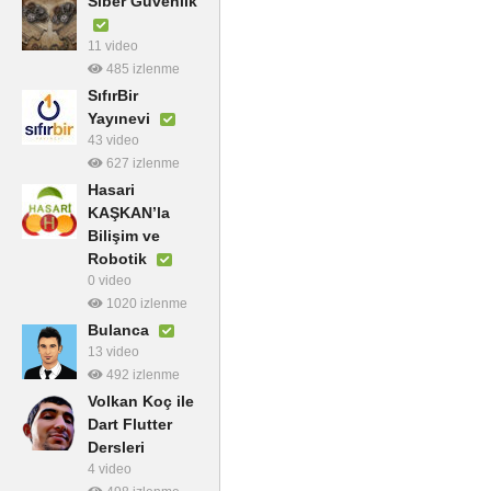
Siber Güvenlik
11 video
485 izlenme
SıfırBir
Yayınevi
43 video
627 izlenme
Hasari
KAŞKAN’la
Bilişim ve
Robotik
0 video
1020 izlenme
Bulanca
13 video
492 izlenme
Volkan Koç ile
Dart Flutter
Dersleri
4 video