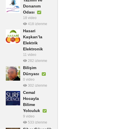
Donanım
Odası
18 video
418 izlenme
Hasari
Kaşkan’la
Elektrik
Elektronik
11 video
282 izlenme
Bilişim
Dünyası
0 video
302 izlenme
Cemal
Hocayla
Bilime
Yolculuk
9 video
533 izlenme