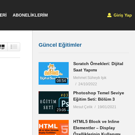
ERİ
ABONELİKLERİM
Giriş Yap
Güncel Eğitimler
Scratch Örnekleri: Dijital
Saat Yapımı
Mehmet Süheyb Işık
08:54
24/10/2022
Photoshop Temel Seviye
Eğitim Seti: Bölüm 3
Mesut Çelik
19/01/2021
23:05
HTML5 Block ve Inline
Elementler – Display
Özelliklerinin Kullanımı