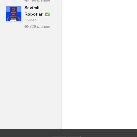
498 izlenme
Sevimli
Robotlar
5 video
329 izlenme