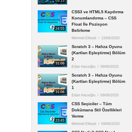
05:13
CSS3 ve HTML5 Kaydırma
Konumlandırma – CSS
Float İle Pozisyon
24:55
Belirleme
Mehmet Elbeyli
15/06/2020
Scratch 3 – Hafıza Oyunu
(Kartları Eşleştirme) Bölüm
2
31:06
Ertan Hacıoğlu
09/06/2020
Scratch 3 – Hafıza Oyunu
(Kartları Eşleştirme) Bölüm
1
31:06
Ertan Hacıoğlu
09/06/2020
CSS Seçiciler – Tüm
Dokümana Stil Özellikleri
Verme
23:45
Mehmet Elbeyli
09/06/2020