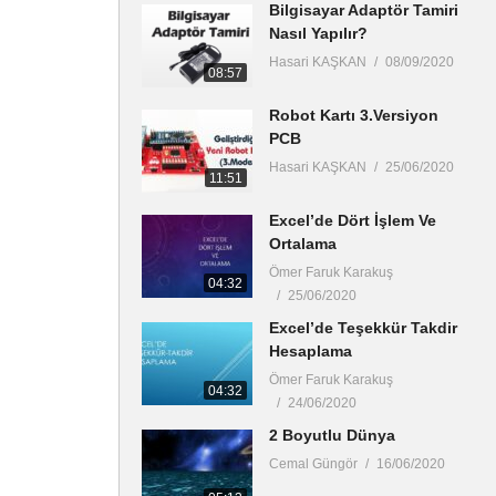
Bilgisayar Adaptör Tamiri
Nasıl Yapılır?
Hasari KAŞKAN
08/09/2020
08:57
Robot Kartı 3.Versiyon
PCB
Hasari KAŞKAN
25/06/2020
11:51
Excel’de Dört İşlem Ve
Ortalama
Ömer Faruk Karakuş
04:32
25/06/2020
Excel’de Teşekkür Takdir
Hesaplama
Ömer Faruk Karakuş
04:32
24/06/2020
2 Boyutlu Dünya
Cemal Güngör
16/06/2020