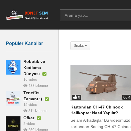
Popüler Kanallar
Sırala:
Robotik ve
Kodlama
Dünyası
16 video
488 izlenme
Tenefüs
0
06:4
Zamanı :)
15 video
Kartondan CH-47 Chinook
311 izlenme
Helikopter Nasıl Yapılır?
Ofkar
Selam Arkadaşlar Bu videomuzd
2 video
kartondan Boeing CH-47 Chinoo
250 izlenme