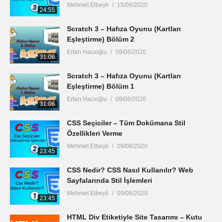
Mehmet Elbeyli
15/06/2020
24:55
Scratch 3 – Hafıza Oyunu (Kartları
Eşleştirme) Bölüm 2
Ertan Hacıoğlu
09/06/2020
31:06
Scratch 3 – Hafıza Oyunu (Kartları
Eşleştirme) Bölüm 1
Ertan Hacıoğlu
09/06/2020
31:06
CSS Seçiciler – Tüm Dokümana Stil
Özellikleri Verme
Mehmet Elbeyli
09/06/2020
23:45
CSS Nedir? CSS Nasıl Kullanılır? Web
Sayfalarında Stil İşlemleri
Mehmet Elbeyli
09/06/2020
23:45
HTML Div Etiketiyle Site Tasarımı – Kutu