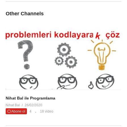
Other Channels
Nihat Bal ile Programlama
Nihat Bal
26/02/2020
Abone ol
4
18 video