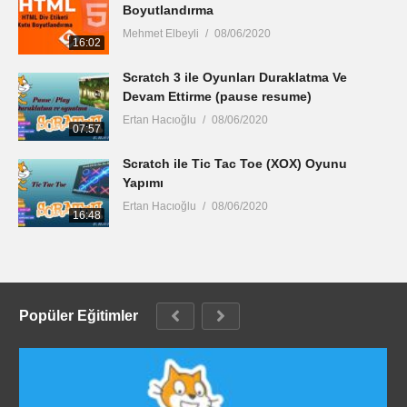
Boyutlandırma
Mehmet Elbeyli
08/06/2020
16:02
Scratch 3 ile Oyunları Duraklatma Ve
Devam Ettirme (pause resume)
Ertan Hacıoğlu
08/06/2020
07:57
Scratch ile Tic Tac Toe (XOX) Oyunu
Yapımı
Ertan Hacıoğlu
08/06/2020
16:48
Popüler Eğitimler