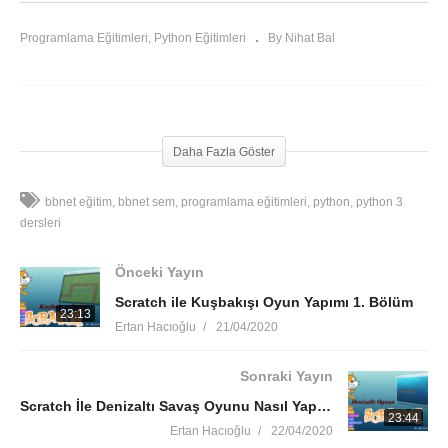
Programlama Eğitimleri
Python Eğitimleri
By Nihat Bal
Python 3 Ders 6: Tip Dönüşümleri ve Mantıksal Operatörler
Daha Fazla Göster
bbnet eğitim
bbnet sem
programlama eğitimleri
python
python 3
dersleri
Önceki Yayın
Scratch ile Kuşbakışı Oyun Yapımı 1. Bölüm
23:13
Ertan Hacıoğlu
21/04/2020
Sonraki Yayın
Scratch İle Denizaltı Savaş Oyunu Nasıl Yapılır?
23:44
Ertan Hacıoğlu
22/04/2020