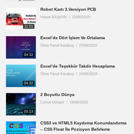
Robot Kartı 3.Versiyon PCB
Hasari KAŞKAN
25/06/2020
11:51
Excel’de Dört İşlem Ve Ortalama
Ömer Faruk Karakuş
25/06/2020
04:32
Excel’de Teşekkür Takdir Hesaplama
Ömer Faruk Karakuş
24/06/2020
04:32
2 Boyutlu Dünya
Cemal Güngör
16/06/2020
05:13
CSS3 ve HTML5 Kaydırma Konumlandırma
– CSS Float İle Pozisyon Belirleme