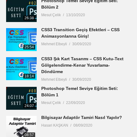
Photoshop Temel Seviye Eğitim Seti:
Bölüm 2
Mesut Çelik
13/10/2020
26:38
CSS3 Transition Geçiş Efektleri – CSS
Animasyonlarına Giriş!
Mehmet Elbeyli
30/09/2020
25:54
CSS3 Şık Kart Tasarımı – CSS Kutu-Text
Gölgelendirme-Kenar Yuvarlama-
Döndürme
18:14
Mehmet Elbeyli
30/09/2020
Photoshop Temel Seviye Eğitim Seti:
Bölüm 1
Mesut Çelik
22/09/2020
24:07
Bilgisayar Adaptör Tamiri Nasıl Yapılır?
Hasari KAŞKAN
08/09/2020
08:57