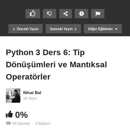
Önceki Yayın
Sonraki Yayın
Diğer Eğitimler
Python 3 Ders 6: Tip
Dönüşümleri ve Mantıksal
Operatörler
Nihat Bal
18 Yayın
Scratch ile Kuşbakışı Oyun Yapımı 2. Bölüm
0%
93 İzlenme
0 Beğeni