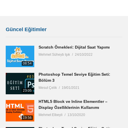
Güncel Eğitimler
Scratch Örnekleri: Dijital Saat Yapımı
Mehmet Süheyb Işık
24/10/2022
08:54
Photoshop Temel Seviye Eğitim Seti:
Bölüm 3
Mesut Çelik
19/01/2021
23:05
HTML5 Block ve Inline Elementler –
Display Özelliklerinin Kullanımı
Mehmet Elbeyli
13/10/2020
19:56