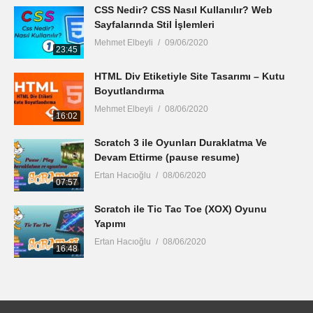
CSS Nedir? CSS Nasıl Kullanılır? Web
Sayfalarında Stil İşlemleri
Mehmet Elbeyli
09/06/2020
23:45
HTML Div Etiketiyle Site Tasarımı – Kutu
Boyutlandırma
Mehmet Elbeyli
08/06/2020
16:02
Scratch 3 ile Oyunları Duraklatma Ve
Devam Ettirme (pause resume)
Ertan Hacıoğlu
08/06/2020
07:57
Scratch ile Tic Tac Toe (XOX) Oyunu
Yapımı
Ertan Hacıoğlu
08/06/2020
16:48