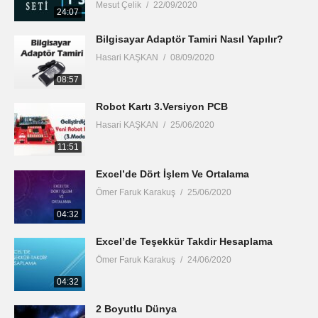
Mesut Çelik
22/09/2020
24:07
Bilgisayar Adaptör Tamiri Nasıl Yapılır?
Hasari KAŞKAN
08/09/2020
08:57
Robot Kartı 3.Versiyon PCB
Hasari KAŞKAN
25/06/2020
11:51
Excel’de Dört İşlem Ve Ortalama
Ömer Faruk Karakuş
25/06/2020
04:32
Excel’de Teşekkür Takdir Hesaplama
Ömer Faruk Karakuş
24/06/2020
04:32
2 Boyutlu Dünya