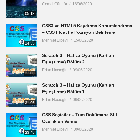
Cemal Güngör
16/06/2020
05:13
CSS3 ve HTML5 Kaydırma Konumlandırma
– CSS Float İle Pozisyon Belirleme
Mehmet Elbeyli
15/06/2020
24:55
Scratch 3 – Hafıza Oyunu (Kartları
Eşleştirme) Bölüm 2
Ertan Hacıoğlu
09/06/2020
31:06
Scratch 3 – Hafıza Oyunu (Kartları
Eşleştirme) Bölüm 1
Ertan Hacıoğlu
09/06/2020
31:06
CSS Seçiciler – Tüm Dokümana Stil
Özellikleri Verme
Mehmet Elbeyli
09/06/2020
23:45