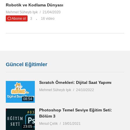
Robotik ve Kodlama Dünyası
Mehmet Süheyb Işık
21/04/2020
Abone ol
3
16 video
Güncel Eğitimler
Scratch Örnekleri: Dijital Saat Yapımı
Mehmet Süheyb Işık
24/10/2022
08:54
Photoshop Temel Seviye Eğitim Seti:
Bölüm 3
Mesut Çelik
19/01/2021
23:05