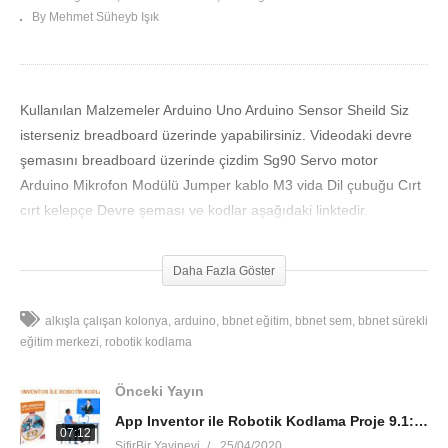
By Mehmet Süheyb Işık
Kullanılan Malzemeler Arduino Uno Arduino Sensor Sheild Siz
isterseniz breadboard üzerinde yapabilirsiniz. Videodaki devre
şemasını breadboard üzerinde çizdim Sg90 Servo motor
Arduino Mikrofon Modülü Jumper kablo M3 vida Dil çubuğu Cırt
cırt kelepçe Devre şeması ve kodlar aşağıdaki linktedir.
https://drive.google.com/open?
id=1gIGeCSeYAxiJyast8dLhglF7iKrOvZAP
Daha Fazla Göster
alkışla çalışan kolonya
arduino
bbnet eğitim
bbnet sem
bbnet sürekli
eğitim merkezi
robotik kodlama
Önceki Yayın
App Inventor ile Robotik Kodlama Proje 9.1: Arduino Led Yan Sön
07:12
SifirBir Yayinevi
25/04/2020