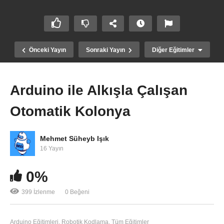
Önceki Yayın
Sonraki Yayın
Diğer Eğitimler
Arduino ile Alkışla Çalışan
Otomatik Kolonya
Mehmet Süheyb Işık
16 Yayın
0%
Arduino ile Dinozor Oyunu Hackleme
399 İzlenme
0 Beğeni
Arduino Eğitimleri
Robotik Kodlama
Tüm Eğitimler