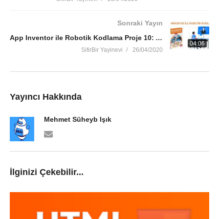
Sonraki Yayın
App Inventor ile Robotik Kodlama Proje 10: Arduino İle Sesli Komutlarla Ledleri Yakıp Söndürme
04:06
SifirBir Yayinevi
26/04/2020
Yayıncı Hakkında
Mehmet Süheyb Işık
İlginizi Çekebilir...