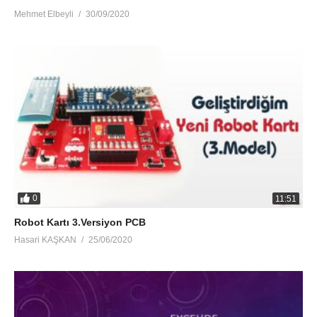
Mehmet Elbeyli
30/09/2020
0
11:51
Robot Kartı 3.Versiyon PCB
Hasari KAŞKAN
25/06/2020