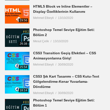
HTML5 Block ve Inline Elementler –
Display Özelliklerinin Kullanımı
Mehmet Elbeyli
13/10/2020
19:56
Photoshop Temel Seviye Eğitim Seti:
Bölüm 2
Mesut Çelik
13/10/2020
26:38
CSS3 Transition Geçiş Efektleri – CSS
Animasyonlarına Giriş!
Mehmet Elbeyli
30/09/2020
25:54
CSS3 Şık Kart Tasarımı – CSS Kutu-Text
Gölgelendirme-Kenar Yuvarlama-
Döndürme
18:14
Mehmet Elbeyli
30/09/2020
Photoshop Temel Seviye Eğitim Seti:
Bölüm 1