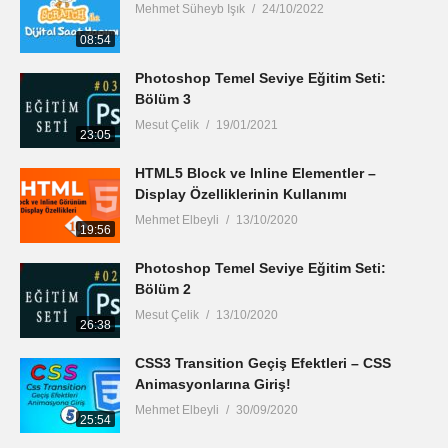
Mehmet Süheyb Işık
24/10/2022
08:54
Photoshop Temel Seviye Eğitim Seti:
Bölüm 3
Mesut Çelik
19/01/2021
23:05
HTML5 Block ve Inline Elementler –
Display Özelliklerinin Kullanımı
Mehmet Elbeyli
13/10/2020
19:56
Photoshop Temel Seviye Eğitim Seti:
Bölüm 2
Mesut Çelik
13/10/2020
26:38
CSS3 Transition Geçiş Efektleri – CSS
Animasyonlarına Giriş!
Mehmet Elbeyli
30/09/2020
25:54