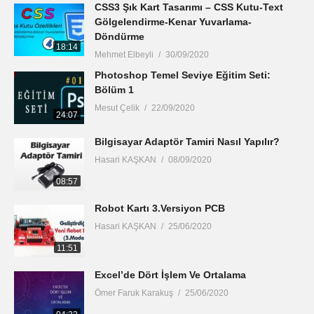
CSS3 Şık Kart Tasarımı – CSS Kutu-Text
Gölgelendirme-Kenar Yuvarlama-
Döndürme
18:14
Mehmet Elbeyli
30/09/2020
Photoshop Temel Seviye Eğitim Seti:
Bölüm 1
Mesut Çelik
22/09/2020
24:07
Bilgisayar Adaptör Tamiri Nasıl Yapılır?
Hasari KAŞKAN
08/09/2020
08:57
Robot Kartı 3.Versiyon PCB
Hasari KAŞKAN
25/06/2020
11:51
Excel’de Dört İşlem Ve Ortalama
Ömer Faruk Karakuş
25/06/2020