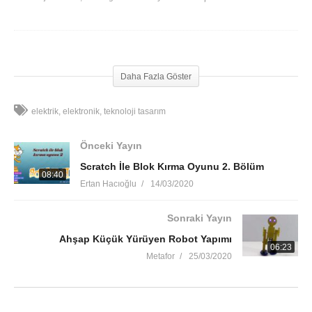
Pil Test Ve Akım Ölçen Cihaz Kullanımı (ZKE EBD USB)
Daha Fazla Göster
elektrik
elektronik
teknoloji tasarım
Önceki Yayın
Scratch İle Blok Kırma Oyunu 2. Bölüm
08:40
Ertan Hacıoğlu
14/03/2020
Sonraki Yayın
Ahşap Küçük Yürüyen Robot Yapımı
06:23
Metafor
25/03/2020