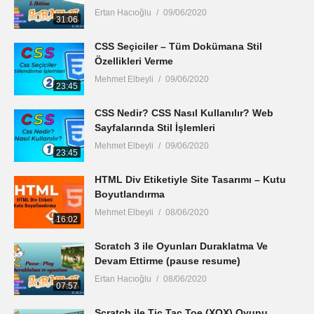
Ertan Hacıoğlu
09/06/2020
31:06
CSS Seçiciler – Tüm Dokümana Stil
Özellikleri Verme
Mehmet Elbeyli
09/06/2020
23:45
CSS Nedir? CSS Nasıl Kullanılır? Web
Sayfalarında Stil İşlemleri
Mehmet Elbeyli
09/06/2020
23:45
HTML Div Etiketiyle Site Tasarımı – Kutu
Boyutlandırma
Mehmet Elbeyli
08/06/2020
16:02
Scratch 3 ile Oyunları Duraklatma Ve
Devam Ettirme (pause resume)
Ertan Hacıoğlu
08/06/2020
07:57
Scratch ile Tic Tac Toe (XOX) Oyunu