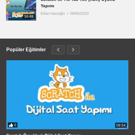
Yapımı
Ertan Hacıoğlu
08/06/2020
16:48
Popüler Eğitimler
0
08:54