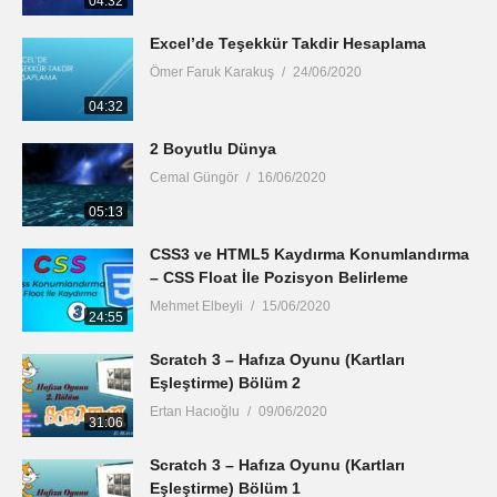
04:32
Excel’de Teşekkür Takdir Hesaplama
Ömer Faruk Karakuş
24/06/2020
04:32
2 Boyutlu Dünya
Cemal Güngör
16/06/2020
05:13
CSS3 ve HTML5 Kaydırma Konumlandırma
– CSS Float İle Pozisyon Belirleme
Mehmet Elbeyli
15/06/2020
24:55
Scratch 3 – Hafıza Oyunu (Kartları
Eşleştirme) Bölüm 2
Ertan Hacıoğlu
09/06/2020
31:06
Scratch 3 – Hafıza Oyunu (Kartları
Eşleştirme) Bölüm 1