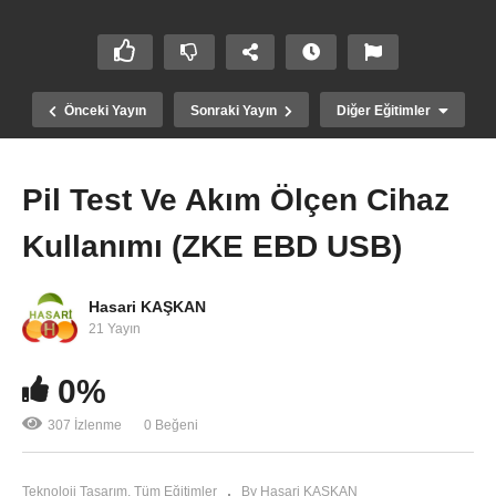
Önceki Yayın
Sonraki Yayın
Diğer Eğitimler
Pil Test Ve Akım Ölçen Cihaz
Kullanımı (ZKE EBD USB)
Hasari KAŞKAN
21 Yayın
0%
Scratch İle Blok Kırma Oyunu 1. Bölüm
307 İzlenme
0 Beğeni
Teknoloji Tasarım
Tüm Eğitimler
By Hasari KAŞKAN