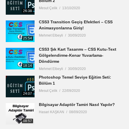
Bölüm 2
Mesut Çelik
13/10/2020
26:38
CSS3 Transition Geçiş Efektleri – CSS
Animasyonlarına Giriş!
Mehmet Elbeyli
30/09/2020
25:54
CSS3 Şık Kart Tasarımı – CSS Kutu-Text
Gölgelendirme-Kenar Yuvarlama-
Döndürme
18:14
Mehmet Elbeyli
30/09/2020
Photoshop Temel Seviye Eğitim Seti:
Bölüm 1
Mesut Çelik
22/09/2020
24:07
Bilgisayar Adaptör Tamiri Nasıl Yapılır?
Hasari KAŞKAN
08/09/2020
08:57