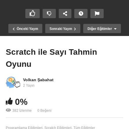
Önceki Yayın
Sonraki Yayın
Diğer Eğitimler
Scratch ile Sayı Tahmin
Oyunu
Volkan Şabahat
2 Yayın
0%
Flutter ile MaterialApp Kullanımı
382 İzlenme
0 Beğeni
Programlama Eğitimleri
Scratch Eğitimleri
Tüm Eğitimler