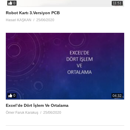
0
11:51
Robot Kartı 3.Versiyon PCB
Hasari KAŞKAN
25/06/2020
0
04:32
Excel’de Dört İşlem Ve Ortalama
Ömer Faruk Karakuş
25/06/2020