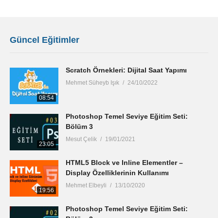
Güncel Eğitimler
Scratch Örnekleri: Dijital Saat Yapımı
Mehmet Süheyb Işık
24/10/2022
08:54
Photoshop Temel Seviye Eğitim Seti:
Bölüm 3
Mesut Çelik
19/01/2021
23:05
HTML5 Block ve Inline Elementler –
Display Özelliklerinin Kullanımı
Mehmet Elbeyli
13/10/2020
19:56
Photoshop Temel Seviye Eğitim Seti: