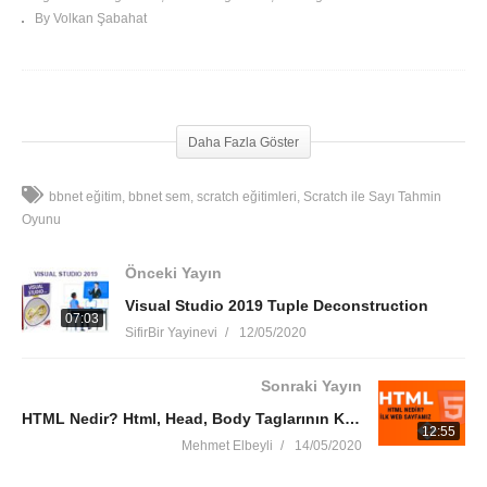
By Volkan Şabahat
Scratch ile Sayı Tahmin Oyunu
Daha Fazla Göster
bbnet eğitim
bbnet sem
scratch eğitimleri
Scratch ile Sayı Tahmin
Oyunu
Önceki Yayın
Visual Studio 2019 Tuple Deconstruction
07:03
SifirBir Yayinevi
12/05/2020
Sonraki Yayın
HTML Nedir? Html, Head, Body Taglarının Kullanımı ve İlk Web Sayfamızın Yapımı
12:55
Mehmet Elbeyli
14/05/2020