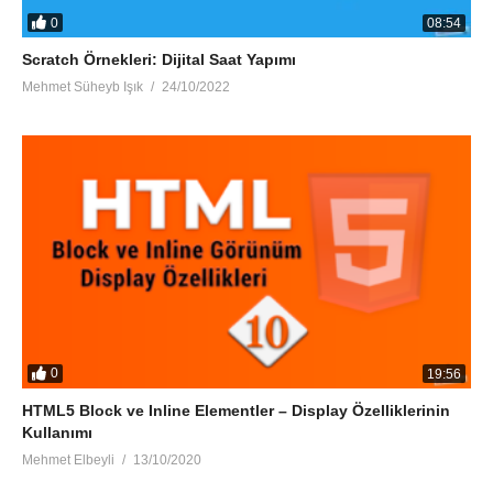
0
08:54
Scratch Örnekleri: Dijital Saat Yapımı
Mehmet Süheyb Işık
24/10/2022
0
19:56
HTML5 Block ve Inline Elementler – Display Özelliklerinin
Kullanımı
Mehmet Elbeyli
13/10/2020