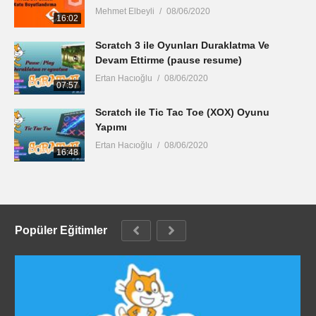
Mehmet Elbeyli
08/06/2020
16:02
Scratch 3 ile Oyunları Duraklatma Ve
Devam Ettirme (pause resume)
Ertan Hacıoğlu
08/06/2020
07:57
Scratch ile Tic Tac Toe (XOX) Oyunu
Yapımı
Ertan Hacıoğlu
08/06/2020
16:48
Popüler Eğitimler