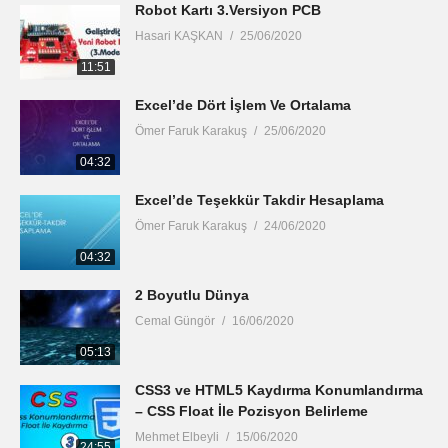
Robot Kartı 3.Versiyon PCB
Hasari KAŞKAN
25/06/2020
11:51
Excel’de Dört İşlem Ve Ortalama
Ömer Faruk Karakuş
25/06/2020
04:32
Excel’de Teşekkür Takdir Hesaplama
Ömer Faruk Karakuş
24/06/2020
04:32
2 Boyutlu Dünya
Cemal Güngör
16/06/2020
05:13
CSS3 ve HTML5 Kaydırma Konumlandırma
– CSS Float İle Pozisyon Belirleme
Mehmet Elbeyli
15/06/2020
24:55