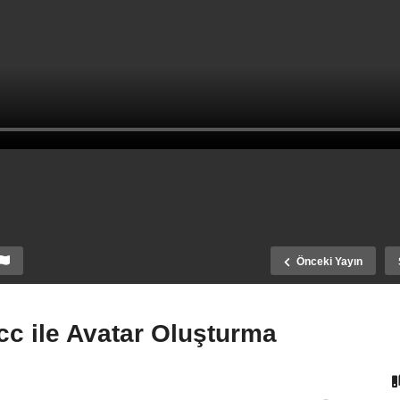
Önceki Yayın
 ile Avatar Oluşturma
ML Başlık, Paragraf
ILLUSTRATOR cc ile Avat