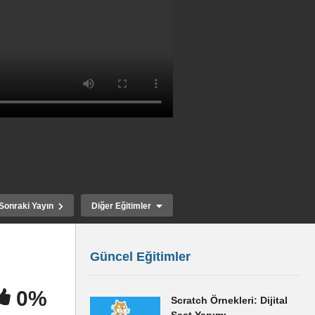
Sonraki Yayın
Diğer Eğitimler
Güncel Eğitimler
0%
Scratch Örnekleri: Dijital
ar
ILLUSTRATOR cc ile Blend
ILLUSTRATOR