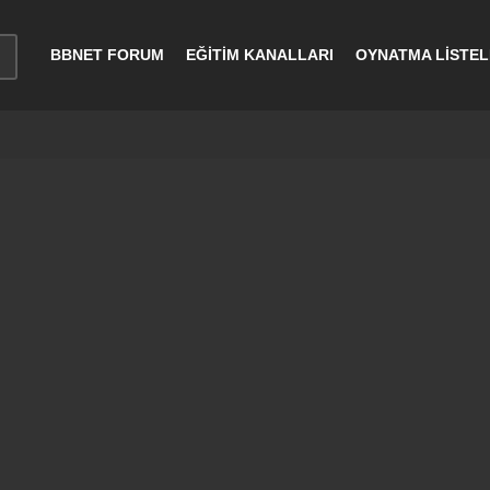
BBNET FORUM
EĞİTİM KANALLARI
OYNATMA LİSTEL