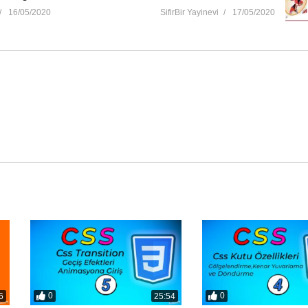
erine ait görsel anlatımları bulabilirsiniz.
16/05/2020
SifirBir Yayinevi
17/05/2020
ıkları şunlardır:
pma
tirme
rzda Renklendirme
zenleme İşlemleri Yapma
 Şekilleri Birleştirme
Kesme İşlemleri
 Başka Bir Çizimle Maskeleme
0
0
6
25:54