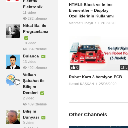
Elektrik
• Hazır Grafik Stilleri Kullanma
HTML5 Block ve Inline
Elektronik
• Bitmap Resimleri Vektörel Gra
Elementler – Display
11 video
• Kırpma Maskeleriyle Çalışma
Özelliklerinin Kullanımı
282 izlenme
• Birden Fazla Çalışma Yüzeyi 
Mehmet Elbeyli
13/10/2020
Nihat Bal ile
• Gelişmiş Yazdırma, İhraç ve P
Programlama
• Örnek Video Uygulamaları ve Ill
18 video
364 izlenme
Bulanca
13 video
0
11:5
492 izlenme
Volkan
Robot Kartı 3.Versiyon PCB
Şabahat ile
Hasari KAŞKAN
25/06/2020
Bilişim
Dersleri
2 video
489 izlenme
Bilişim
Other Channels
Dünyası
0 video