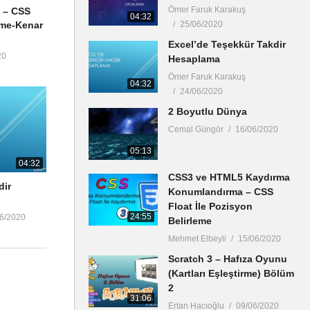
Ömer Faruk Karakuş
ı – CSS
04:32
rme-Kenar
25/06/2020
Excel’de Teşekkür Takdir
20
Hesaplama
Ömer Faruk Karakuş
04:32
24/06/2020
2 Boyutlu Dünya
Cemal Güngör
16/06/2020
05:13
04:32
CSS3 ve HTML5 Kaydırma
dir
Konumlandırma – CSS
Float İle Pozisyon
24:55
06/2020
Belirleme
Mehmet Elbeyli
15/06/2020
Scratch 3 – Hafıza Oyunu
(Kartları Eşleştirme) Bölüm
2
31:06
Ertan Hacıoğlu
09/06/2020