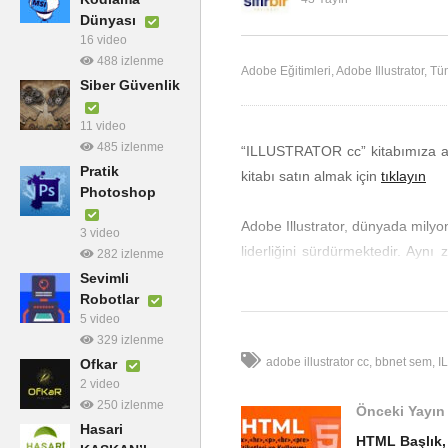
ma
Flutter ile Scaffold Kullanımı
Et
Dünyası
16 video
488 izlenme
Adobe Eğitimleri
Adobe Illustrator
Tüm
Siber Güvenlik
11 video
485 izlenme
“ILLUSTRATOR cc” kitabımıza ait
Pratik
kitabı satın almak için
tıklayın
Photoshop
Adobe Illustrator, dünyada milyon
3 video
liderliğini sürdürmektedir. Ayn
282 izlenme
birçok farklı alanda trendini y
Sevimli
Robotlar
logolar, grafikler, simgeler, el 
5 video
dönüşebilir.
329 izlenme
Illustrator; hayallerinizi çizim
adobe illustrator cc
bbnet sem
I
Ofkar
hayaliniz, sanatsal bir düşünceniz
2 video
Bu eser ile kendi düşünsel gücü
250 izlenme
Önceki Yayın
ve Illustrator’a ait gelişmiş bir
Hasari
HTML Başlık, 