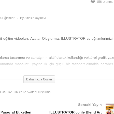
156 İzlenme
iketleri
Oluşturma
 Eğitimler
By SifirBir Yayinevi
 eğitim videoları: Avatar Oluşturma. ILLUSTRATOR cc eğitimlerimizin
larca tasarımcı ve sanatçının aktif olarak kullandığı vektörel grafik yazı
ı zamanda masaüstü yayıncılık için güçlü bir standart olmakla berabe
ükseltmektedir. Örneğin, bir grafikerin perspektifiyle mükemmel gör
ilanları, broşürler, kartvizitler, reklam panoları, davetiyeler gibi bir
Daha Fazla Göster
e, çizimlerinizi bir sanat eserine dönüştüren yegâne bir yazılımdır. Y
LLUSTRATOR cc ile Avatar Oluşturma
, bir bakışınız olsun.
nüze ve ufkunuza Illustrator CC’nin gücünü ekleyerek bir yolculuğa ç
Sonraki Yayın
çok özellik ve tekniklere de vâkıf olacaksınız. Eğitim videolarında, gel
Paragraf Etiketleri
ILLUSTRATOR cc ile Blend Art