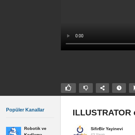
Popüler Kanallar
ILLUSTRATOR cc
Robotik ve
SifirBir Yayinevi
len Metni
HT
Kodlama
43 Yayın