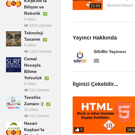
KAŞKAN’la
uygulamaları ve Illustrator teknikl
Mehmet Elbeyli
12:55
Bilişim ve
Robotik
Kitapta yer alan başlıca konu başl
0 video
1023 izlenme
• Basit ve Karmaşık Çizimler Ya
Teknoloji
Yayıncı Hakkında
• Renklerle Etkileşim
Tasarım
8 video
• Canlı Renklerle Boyama
SifirBir Yayinevi
1415 izlenme
• Şekilleri Uygun Formatta Birleş
Cemal
• Degrade Renklerle Serbest Ta
Hocayla
• Şekil ve Renkleri Harmanlama
Bilime
• Şekiller Üzerinde Gelişmiş Dü
Yolculuk
İlginizi Çekebilir...
• Şekil Oluşturma Aracı ile Hızlıca
9 video
533 izlenme
• Yolları Ayırma, Birleştirme ve 
Tenefüs
• Çizimi ya da Bitmap Resimleri
Zamanı :)
• Tipografi Çalışmaları
15 video
• Katmanlarla Etkileşim
311 izlenme
• 3 Boyutlu Görseller Oluşturma
Hasari
• Perspektif Çizimler Yapma
Kaşkan’la
0
19:5