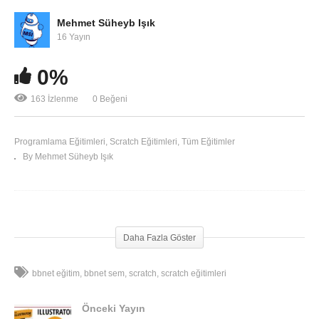
Mehmet Süheyb Işık
16 Yayın
0%
163 İzlenme
0 Beğeni
Programlama Eğitimleri
Scratch Eğitimleri
Tüm Eğitimler
By Mehmet Süheyb Işık
Scratch ile Çizgi İzleyen Araç Kodluyoruz Bölüm 2
Daha Fazla Göster
bbnet eğitim
bbnet sem
scratch
scratch eğitimleri
Önceki Yayın