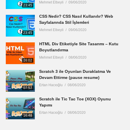
Mehmet Elbeyli
09/06/2020
23:45
CSS Nedir? CSS Nasıl Kullanılır? Web
Sayfalarında Stil İşlemleri
Mehmet Elbeyli
09/06/2020
23:45
HTML Div Etiketiyle Site Tasarımı – Kutu
Boyutlandırma
Mehmet Elbeyli
08/06/2020
16:02
Scratch 3 ile Oyunları Duraklatma Ve
Devam Ettirme (pause resume)
Ertan Hacıoğlu
08/06/2020
07:57
Scratch ile Tic Tac Toe (XOX) Oyunu
Yapımı
Ertan Hacıoğlu
08/06/2020
16:48