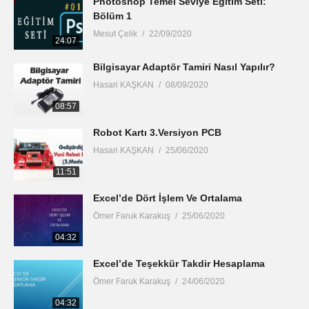
Photoshop Temel Seviye Eğitim Seti:
Bölüm 1
Mesut Çelik
22/09/2020
24:07
Bilgisayar Adaptör Tamiri Nasıl Yapılır?
Hasari KAŞKAN
08/09/2020
08:57
Robot Kartı 3.Versiyon PCB
Hasari KAŞKAN
25/06/2020
11:51
Excel’de Dört İşlem Ve Ortalama
Ömer Faruk Karakuş
25/06/2020
04:32
Excel’de Teşekkür Takdir Hesaplama
Ömer Faruk Karakuş
24/06/2020
04:32