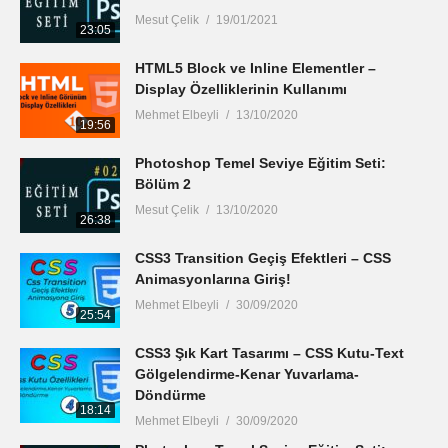
Mesut Çelik
19/01/2021
23:05
HTML5 Block ve Inline Elementler –
Display Özelliklerinin Kullanımı
Mehmet Elbeyli
13/10/2020
19:56
Photoshop Temel Seviye Eğitim Seti:
Bölüm 2
Mesut Çelik
13/10/2020
26:38
CSS3 Transition Geçiş Efektleri – CSS
Animasyonlarına Giriş!
Mehmet Elbeyli
30/09/2020
25:54
CSS3 Şık Kart Tasarımı – CSS Kutu-Text
Gölgelendirme-Kenar Yuvarlama-
Döndürme
18:14
Mehmet Elbeyli
30/09/2020