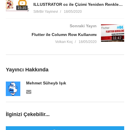
ILLUSTRATOR cc ile Çizimi Yeniden Renklendirme (Recolor Artwork)
15:35
SifirBir Yayinevi
18/05/2020
Sonraki Yayın
Flutter ile Column Row Kullanımı
11:47
Volkan Koç
18/05/2020
Yayıncı Hakkında
Mehmet Süheyb Işık
İlginizi Çekebilir...