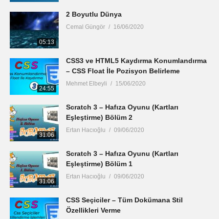
2 Boyutlu Dünya
Cemal Güngör
16/06/2020
05:13
CSS3 ve HTML5 Kaydırma Konumlandırma
– CSS Float İle Pozisyon Belirleme
Mehmet Elbeyli
15/06/2020
24:55
Scratch 3 – Hafıza Oyunu (Kartları
Eşleştirme) Bölüm 2
Ertan Hacıoğlu
09/06/2020
31:06
Scratch 3 – Hafıza Oyunu (Kartları
Eşleştirme) Bölüm 1
Ertan Hacıoğlu
09/06/2020
31:06
CSS Seçiciler – Tüm Dokümana Stil
Özellikleri Verme