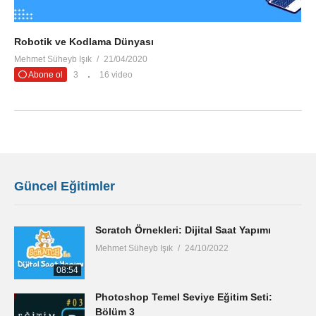
Robotik ve Kodlama Dünyası
Mehmet Süheyb Işık
21/04/2020
Abone ol
3
16 video
Güncel Eğitimler
Scratch Örnekleri: Dijital Saat Yapımı
Mehmet Süheyb Işık
24/10/2022
08:54
Photoshop Temel Seviye Eğitim Seti:
Bölüm 3