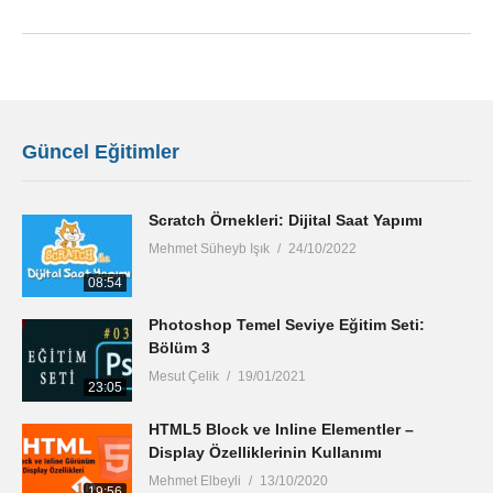
Güncel Eğitimler
Scratch Örnekleri: Dijital Saat Yapımı
Mehmet Süheyb Işık
24/10/2022
08:54
Photoshop Temel Seviye Eğitim Seti:
Bölüm 3
Mesut Çelik
19/01/2021
23:05
HTML5 Block ve Inline Elementler –
Display Özelliklerinin Kullanımı
Mehmet Elbeyli
13/10/2020
19:56