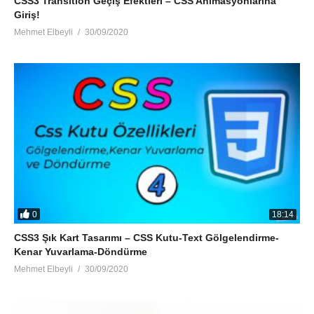
CSS3 Transition Geçiş Efektleri – CSS Animasyonlarına
Giriş!
Mehmet Elbeyli
30/09/2020
0
18:14
CSS3 Şık Kart Tasarımı – CSS Kutu-Text Gölgelendirme-
Kenar Yuvarlama-Döndürme
Mehmet Elbeyli
30/09/2020