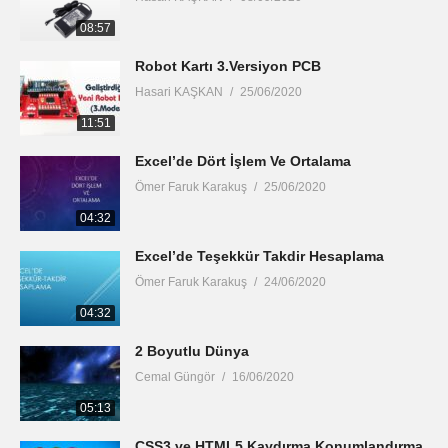
08:57
Robot Kartı 3.Versiyon PCB
Hasari KAŞKAN
25/06/2020
11:51
Excel’de Dört İşlem Ve Ortalama
Ömer Faruk Karakuş
25/06/2020
04:32
Excel’de Teşekkür Takdir Hesaplama
Ömer Faruk Karakuş
24/06/2020
04:32
2 Boyutlu Dünya
Cemal Güngör
16/06/2020
05:13
CSS3 ve HTML5 Kaydırma Konumlandırma