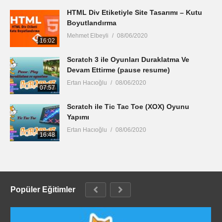
HTML Div Etiketiyle Site Tasarımı – Kutu
Boyutlandırma
Mehmet Elbeyli
08/06/2020
16:02
Scratch 3 ile Oyunları Duraklatma Ve
Devam Ettirme (pause resume)
Ertan Hacıoğlu
08/06/2020
07:57
Scratch ile Tic Tac Toe (XOX) Oyunu
Yapımı
Ertan Hacıoğlu
08/06/2020
16:48
Popüler Eğitimler