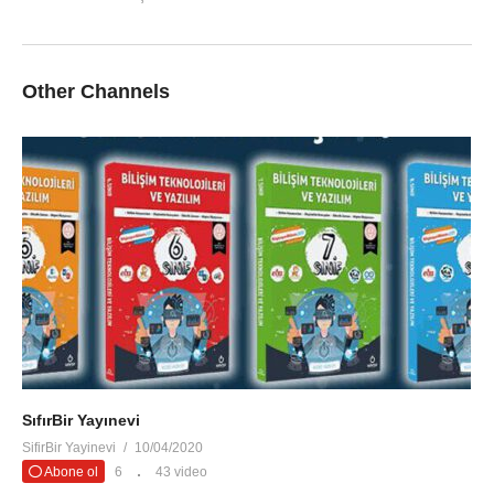
Other Channels
SıfırBir Yayınevi
SifirBir Yayinevi
10/04/2020
Abone ol
6
43 video