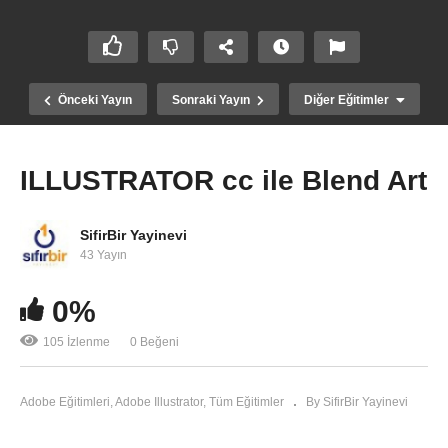
Önceki Yayın
Sonraki Yayın
Diğer Eğitimler
ILLUSTRATOR cc ile Blend Art
SifirBir Yayinevi
43 Yayın
0%
105 İzlenme
0 Beğeni
HTML Başlık, Paragraf Etiketleri
Adobe Eğitimleri
Adobe Illustrator
Tüm Eğitimler
By SifirBir Yayinevi