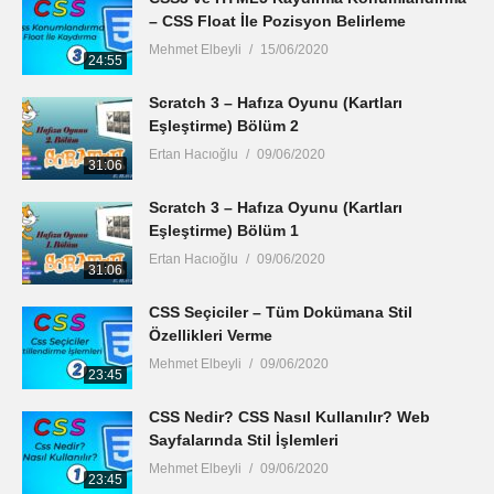
– CSS Float İle Pozisyon Belirleme
Mehmet Elbeyli
15/06/2020
24:55
Scratch 3 – Hafıza Oyunu (Kartları
Eşleştirme) Bölüm 2
Ertan Hacıoğlu
09/06/2020
31:06
Scratch 3 – Hafıza Oyunu (Kartları
Eşleştirme) Bölüm 1
Ertan Hacıoğlu
09/06/2020
31:06
CSS Seçiciler – Tüm Dokümana Stil
Özellikleri Verme
Mehmet Elbeyli
09/06/2020
23:45
CSS Nedir? CSS Nasıl Kullanılır? Web
Sayfalarında Stil İşlemleri
Mehmet Elbeyli
09/06/2020
23:45