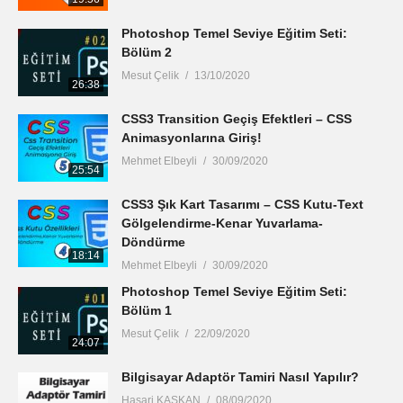
Photoshop Temel Seviye Eğitim Seti:
Bölüm 2
Mesut Çelik
13/10/2020
26:38
CSS3 Transition Geçiş Efektleri – CSS
Animasyonlarına Giriş!
Mehmet Elbeyli
30/09/2020
25:54
CSS3 Şık Kart Tasarımı – CSS Kutu-Text
Gölgelendirme-Kenar Yuvarlama-
Döndürme
18:14
Mehmet Elbeyli
30/09/2020
Photoshop Temel Seviye Eğitim Seti:
Bölüm 1
Mesut Çelik
22/09/2020
24:07
Bilgisayar Adaptör Tamiri Nasıl Yapılır?
Hasari KAŞKAN
08/09/2020